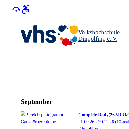
Volkshochschule
Dingolfing e. V.
September
Complete Body
262.D33.
21.09.26 - 30.11.26
(10-ma
Dingolfing