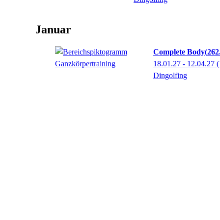
Januar
Complete Body
262
18.01.27 - 12.04.27
(
Dingolfing