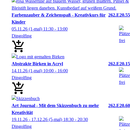
Farbenzauber & Zeichenspaß - Kreativkurs für
262.E20.55
Kinder
05.11.26
(1-mal)
11:30
- 13:00
Dingolfing
Abstrakte Birken in Acryl
262.E20.15
14.11.26
(1-mal)
10:00
- 16:00
Dingolfing
Art Journal - Mit dem Skizzenbuch zu mehr
262.E20.60
Kreativität
19.11.26 - 17.12.26
(5-mal)
18:30
- 20:30
Dingolfing